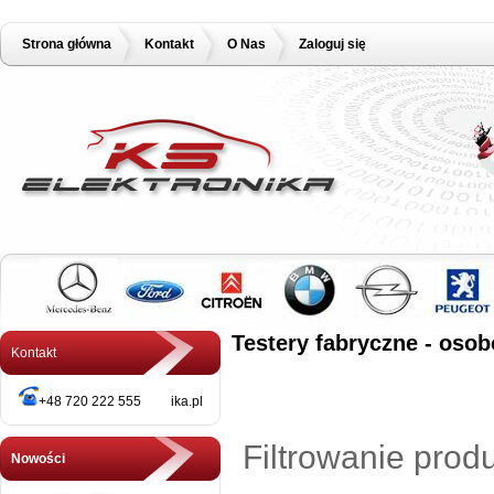
Strona główna
Kontakt
O Nas
Zaloguj się
Testery fabryczne - oso
Kontakt
+48 720 222 555 ika.pl
Filtrowanie prod
Nowości