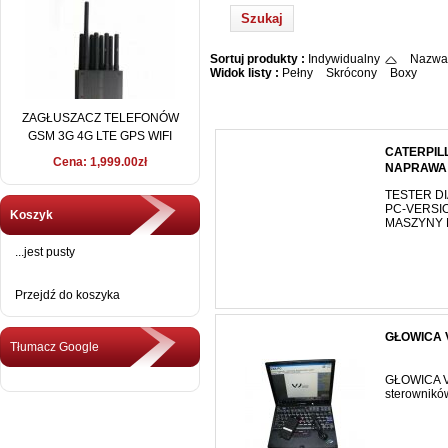
Sortuj produkty :
Indywidualny
Nazwa
Widok listy :
Pełny
Skrócony
Boxy
ZAGŁUSZACZ TELEFONÓW
GSM 3G 4G LTE GPS WIFI
CATERPIL
LoJACK 15 METRÓW
Cena: 1,999.00zł
NAPRAWA
TESTER D
PC-VERSI
Koszyk
MASZYNY M
...jest pusty
Przejdź do koszyka
GŁOWICA V
Tłumacz Google
GŁOWICA V
sterownikó