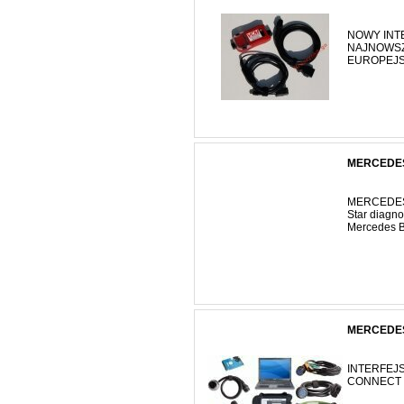
NOWY INT
NAJNOWSZ
EUROPEJSK
MERCEDES
MERCEDES 
Star diagn
Mercedes Be
MERCEDES
INTERFE
CONNE