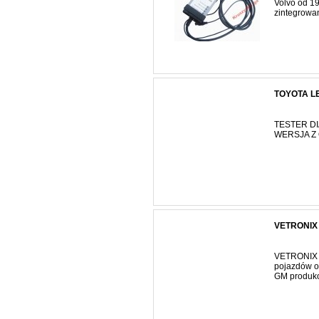
Volvo od 19
zintegrowan
TOYOTA LE
TESTER D
WERSJA Z 
VETRONIX
VETRONIX G
pojazdów o
GM produko