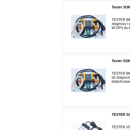
Tester SO
TESTER BM
diagnozy i
W OPS do ko
Tester S
TESTER BM
do diagnoz
dotychczaso
TESTER S
TESTER VOL