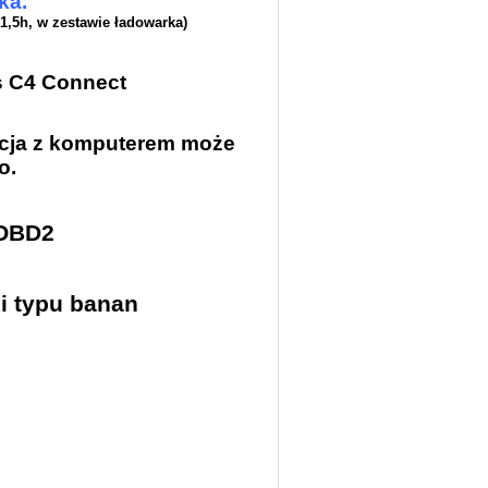
ka.
1,5h, w zestawie ładowarka)
s C4 Connect
kacja z komputerem może
o.
 OBD2
i typu banan