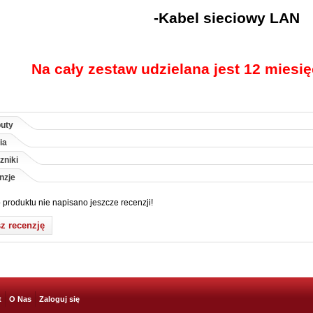
-Kabel sieciowy LAN
Na cały zestaw udzielana jest 12 miesi
buty
ia
zniki
nzje
 produktu nie napisano jeszcze recenzji!
z recenzję
t
O Nas
Zaloguj się