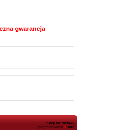
ęczna gwarancja
Sklep internetowy
Oprogramowanie
s
Store