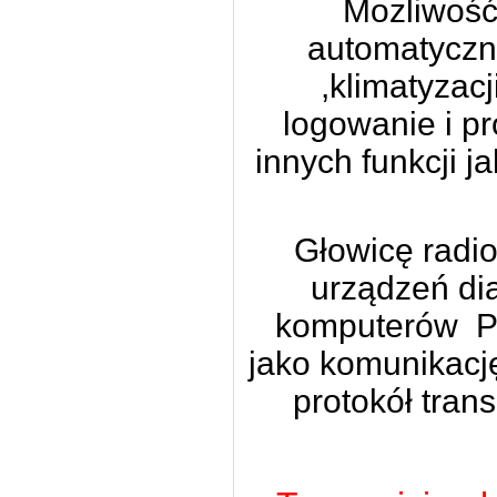
Mozliwość
automatyczn
,klimatyzacj
logowanie i 
innych funkcji j
Głowicę radi
urządzeń di
komputerów P
jako komunikacj
protokół tran