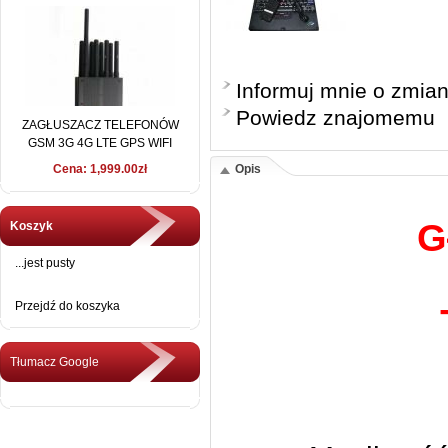
Informuj mnie o zmia
Powiedz znajomemu
ZAGŁUSZACZ TELEFONÓW
GSM 3G 4G LTE GPS WIFI
LoJACK 15 METRÓW
Cena: 1,999.00zł
Opis
G
Koszyk
...jest pusty
Przejdź do koszyka
Tłumacz Google