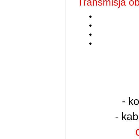
Transmisja o
- k
- kab