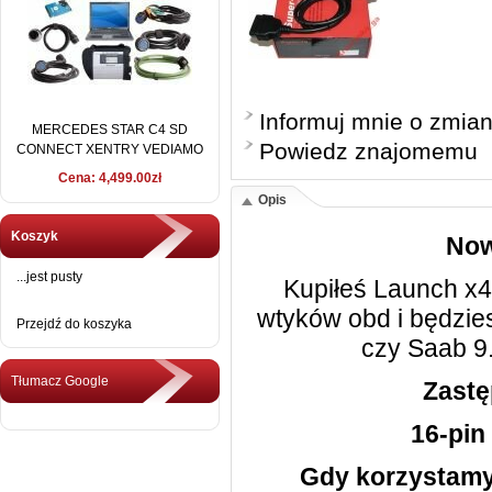
Informuj mnie o zmia
MERCEDES STAR C4 SD
Powiedz znajomemu
CONNECT XENTRY VEDIAMO
2016 + DELL D630
Cena: 4,499.00zł
Opis
Koszyk
Now
...jest pusty
Kupiłeś Launch x4
wtyków obd i będzie
Przejdź do koszyka
czy Saab 9.
Tłumacz Google
Zastę
16-pin
Gdy korzystamy