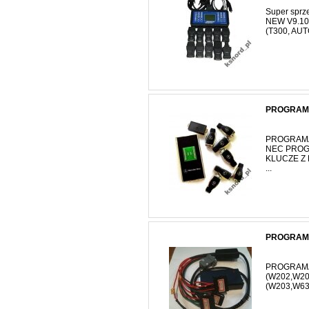
Super sprz
NEW V9.10 
(T300, AUT
PROGRAMA
PROGRAMA
NEC PRO
KLUCZE Z
...
PROGRAMA
PROGRAMA
(W202,W2
(W203,W63