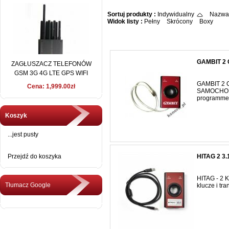
Sortuj produkty :
Indywidualny
Nazwa
Widok listy :
Pełny
Skrócony
Boxy
GAMBIT 2
ZAGŁUSZACZ TELEFONÓW
GSM 3G 4G LTE GPS WIFI
LoJACK 15 METRÓW
GAMBIT 2
Cena: 1,999.00zł
SAMOCHOD
programmer
Koszyk
...jest pusty
Przejdź do koszyka
HITAG 2 
HITAG - 2
Tłumacz Google
klucze i tr