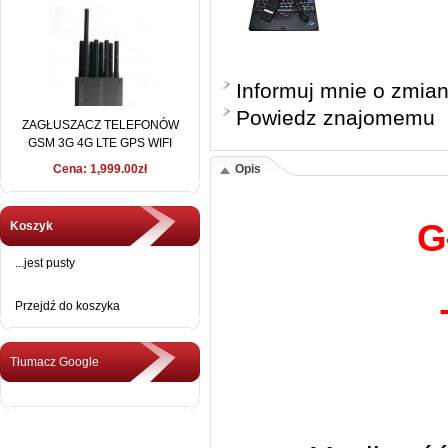
Informuj mnie o zmia
Powiedz znajomemu
ZAGŁUSZACZ TELEFONÓW
GSM 3G 4G LTE GPS WIFI
LoJACK 15 METRÓW
Cena: 1,999.00zł
Opis
G
Koszyk
...jest pusty
Przejdź do koszyka
Tłumacz Google