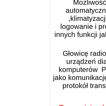
Mozliwość
automatyczn
,klimatyzacj
logowanie i 
innych funkcji j
Głowicę radi
urządzeń di
komputerów P
jako komunikacj
protokół tran