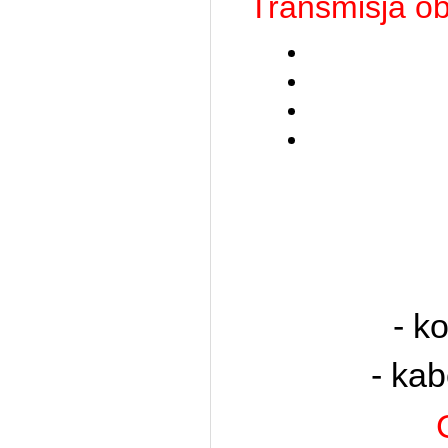
Transmisja o
- k
- kab