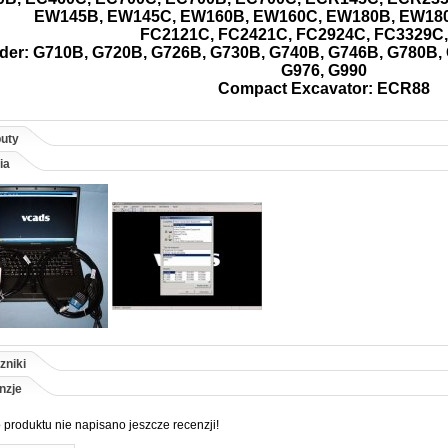
EW145B, EW145C, EW160B, EW160C, EW180B, EW18
FC2121C, FC2421C, FC2924C, FC3329C,
der: G710B, G720B, G726B, G730B, G740B, G746B, G780B, G
G976, G990
Compact Excavator: ECR88
buty
ia
zniki
nzje
 produktu nie napisano jeszcze recenzji!