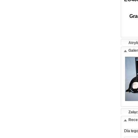
Gra
Atry
Galer
Załąc
Rece
Dla tego