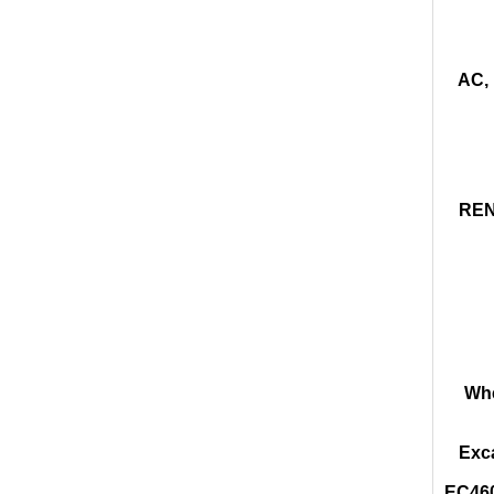
AC, 
REN
Whe
Exc
EC460