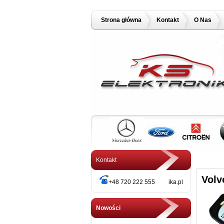
Strona główna
Kontakt
O Nas
Kontakt
Volv
+48 720 222 555 ika.pl
Nowości