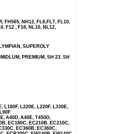
, FH565, NH12, FL6,FL7, FL10,
, F12 , F16, NL10, NL12,
, OLYMPIAN, SUPEROLY
MIDLUM, PREMIUM, SH 23, SH
E, L180F, L220E, L220F, L330E,
 L90F
5E, A40D, A40E, T450D,
0B, EC180C, EC210B, EC210C,
C330C, EC360B, EC360C,
5C, ECR305C, EW140B, EW140C,