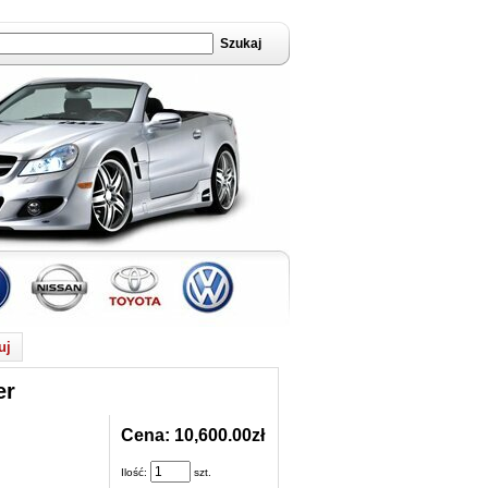
uj
er
Cena: 10,600.00zł
Ilość:
szt.