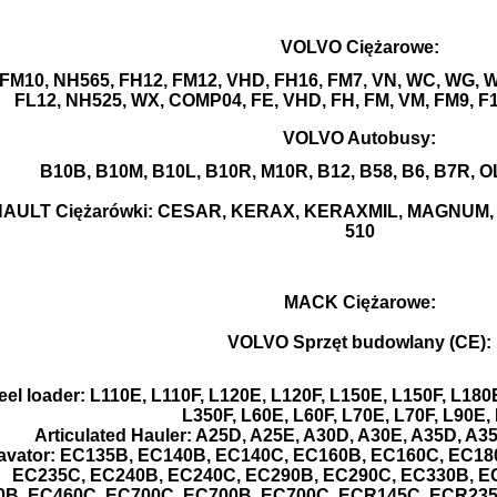
VOLVO Ciężarowe:
FM10, NH565, FH12, FM12, VHD, FH16, FM7, VN, WC, WG, WI
FL12, NH525, WX, COMP04, FE, VHD, FH, FM, VM, FM9, F10
VOLVO Autobusy:
B10B, B10M, B10L, B10R, M10R, B12, B58, B6, B7R
AULT Ciężarówki: CESAR, KERAX, KERAXMIL, MAGNUM, 
510
MACK Ciężarowe:
VOLVO Sprzęt budowlany (CE):
el loader: L110E, L110F, L120E, L120F, L150E, L150F, L180
L350F, L60E, L60F, L70E, L70F, L90E,
Articulated Hauler: A25D, A25E, A30D, A30E, A35D, A3
avator: EC135B, EC140B, EC140C, EC160B, EC160C, EC18
EC235C, EC240B, EC240C, EC290B, EC290C, EC330B, E
B, EC460C, EC700C, EC700B, EC700C, ECR145C, ECR23