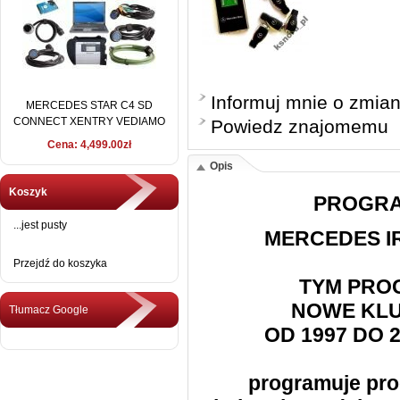
Informuj mnie o zmia
MERCEDES STAR C4 SD
CONNECT XENTRY VEDIAMO
Powiedz znajomemu
2016 + DELL D630
Cena: 4,499.00zł
Opis
Koszyk
PROGRA
...jest pusty
MERCEDES I
Przejdź do koszyka
TYM PRO
NOWE KLU
Tłumacz Google
OD 1997 DO 
programuje pro