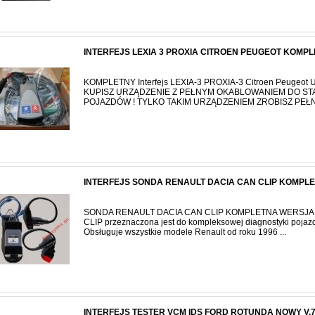
INTERFEJS LEXIA 3 PROXIA CITROEN PEUGEOT KOMP
KOMPLETNY Interfejs LEXIA-3 PROXIA-3 Citroen Peugeo
KUPISZ URZĄDZENIE Z PEŁNYM OKABLOWANIEM DO S
POJAZDÓW ! TYLKO TAKIM URZĄDZENIEM ZROBISZ PEŁNĄ
INTERFEJS SONDA RENAULT DACIA CAN CLIP KOMPLE
SONDA RENAULT DACIA CAN CLIP KOMPLETNA WERSJA V
CLIP przeznaczona jest do kompleksowej diagnostyki pojaz
Obsługuje wszystkie modele Renault od roku 1996 ...
INTERFEJS TESTER VCM IDS FORD ROTUNDA NOWY V.