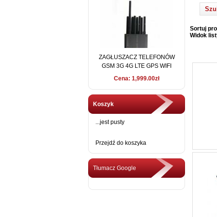
Sortuj pro
Widok list
ZAGŁUSZACZ TELEFONÓW
GSM 3G 4G LTE GPS WIFI
LoJACK 15 METRÓW
Cena: 1,999.00zł
Koszyk
...jest pusty
Przejdź do koszyka
Tłumacz Google