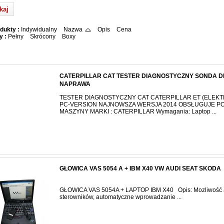
dukty :
Indywidualny
Nazwa
Opis
Cena
y :
Pełny
Skrócony
Boxy
CATERPILLAR CAT TESTER DIAGNOSTYCZNY SONDA 
NAPRAWA
TESTER DIAGNOSTYCZNY CAT CATERPILLAR ET (ELEKT
PC-VERSION NAJNOWSZA WERSJA 2014 OBSŁUGUJE P
MASZYNY MARKI : CATERPILLAR Wymagania: Laptop ...
GŁOWICA VAS 5054 A + IBM X40 VW AUDI SEAT SKODA
GŁOWICA VAS 5054A + LAPTOP IBM X40 Opis: Mozliwość a
sterowników, automatyczne wprowadzanie ...