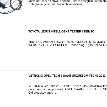
Volvo od 1999 do chwili obecnej. Jest to następca urządze
zintegrowany moduł Bluetooth, umożliwia ...
TOYOTA LEXUS INTELLIGENT TESTER II DENSO
TESTER DIAGNOSTYCZNY TOYOTA LEXUS INTELLIGENT 
WERSJA Z OSCYLOSKOPEM Denso diag-2 (DST-2) do TOY
VETRONIX OPEL TECH 2 SAAB SUZUKI GM TECH2 2011
VETRONIX GM Tech-2 PRO Kit (CANdi & TIS) Serwisowy test
pojazdów osobowych marki OPEL, SAAB, CHEVROLET ,ISUZ
GM produkowanych ...