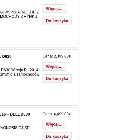
Więcej...
DA WSPÓŁPRACUJE Z
AMOCHODY Z RYNKU
Cena: 2,399.00zł
L D630
Więcej...
630 Wersja PL 2014
tycznym dla samochodów
Cena: 4,499.00zł
16 + DELL D630
Więcej...
GNOSIS C4 SD