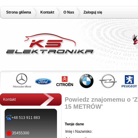
Strona główna
Kontakt
O Nas
Zaloguj się
Powiedz znajomemu o 
Kontakt
15 METRÓW'
+48 513 911 883
Twoje dane
Imię i Nazwisko:
35455300