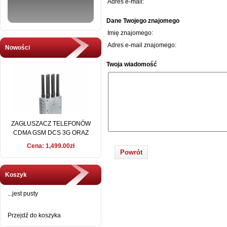
Adres e-mail:
Dane Twojego znajomego
Imię znajomego:
Adres e-mail znajomego:
Nowości
Twoja wiadomość
ZAGŁUSZACZ TELEFONÓW
CDMA GSM DCS 3G ORAZ
WSZYSTKICH PASM GPS
Cena: 1,499.00zł
L1,L2,L5 ORAZ
Powrót
WIFI/BLUETOOTH 15
METRÓW
Koszyk
...jest pusty
Przejdź do koszyka