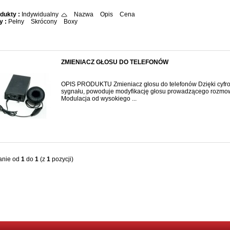
dukty :
Indywidualny
Nazwa
Opis
Cena
y :
Pełny
Skrócony
Boxy
ZMIENIACZ GŁOSU DO TELEFONÓW
OPIS PRODUKTU Zmieniacz głosu do telefonów Dzięki cyfr
sygnału, powoduje modyfikację głosu prowadzącego rozmow
Modulacja od wysokiego ...
anie od
1
do
1
(z
1
pozycji)