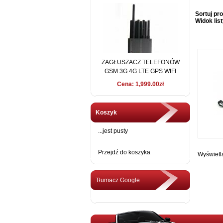
Sortuj pro
Widok list
ZAGŁUSZACZ TELEFONÓW
GSM 3G 4G LTE GPS WIFI
LoJACK 15 METRÓW
Cena: 1,999.00zł
Koszyk
...jest pusty
Przejdź do koszyka
Wyświetl
Tłumacz Google