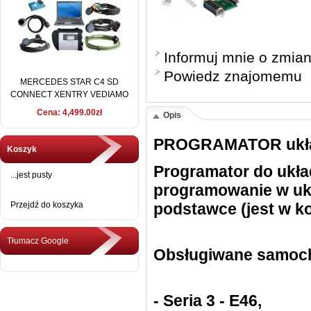
Informuj mnie o zmia
Powiedz znajomemu
MERCEDES STAR C4 SD
CONNECT XENTRY VEDIAMO
2016 + DELL D630
Cena: 4,499.00zł
Opis
PROGRAMATOR ukł
Koszyk
Programator do ukł
...jest pusty
programowanie w ukł
Przejdź do koszyka
podstawce (jest w k
Tłumacz Google
Obsługiwane samoc
- Seria 3 - E46,