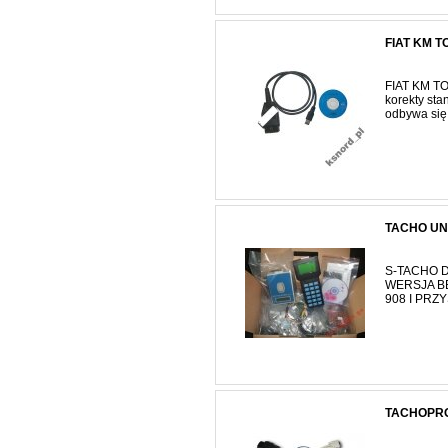
FIAT KM 
FIAT KM T
korekty st
odbywa się 
TACHO UN
S-TACHO 
WERSJA B
908 I PRZ
TACHOPRO