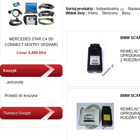
Sortuj produkty :
Indywidualny
Nazwa
Widok listy :
Pełny
Skrócony
Boxy
BMW SCANN
MERCEDES STAR C4 SD
CONNECT XENTRY VEDIAMO
2016 + DELL D630
REWELAC
Cena: 4,499.00zł
OPROGRAM
Z RODZINY 
Koszyk
...jest pusty
Przejdź do koszyka
BMW SCAN
REWELAC
Tłumacz Google
OPROGRAM
RODZINY E6