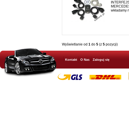
INTERFEJS
MERCEDES I
wkładamy no
Wyświetlanie od
1
do
5
(z
5
pozycji)
Kontakt
O Nas
Zaloguj się