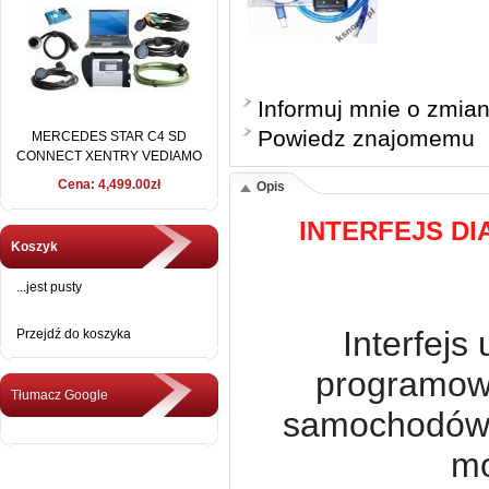
Informuj mnie o zmia
Powiedz znajomemu
MERCEDES STAR C4 SD
CONNECT XENTRY VEDIAMO
2016 + DELL D630
Cena: 4,499.00zł
Opis
INTERFEJS DI
Koszyk
...jest pusty
Interfejs
Przejdź do koszyka
programowa
Tłumacz Google
samochodów 
mo