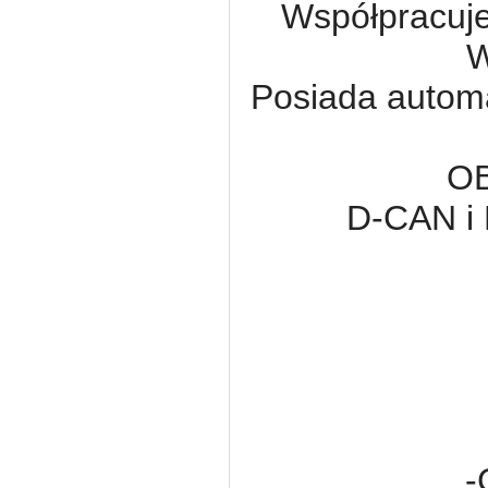
Współpracuje
W
Posiada autom
O
D-CAN i 
-