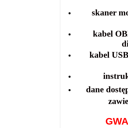
skaner m
kabel OB
d
kabel USB
instru
d
ane dostę
zawie
GWA