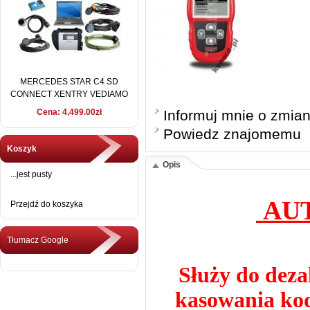
MERCEDES STAR C4 SD
CONNECT XENTRY VEDIAMO
2016 + DELL D630
Cena: 4,499.00zł
Informuj mnie o zmia
Powiedz znajomemu
Koszyk
Opis
...jest pusty
AUT
Przejdź do koszyka
Tłumacz Google
Służy do deza
kasowania ko